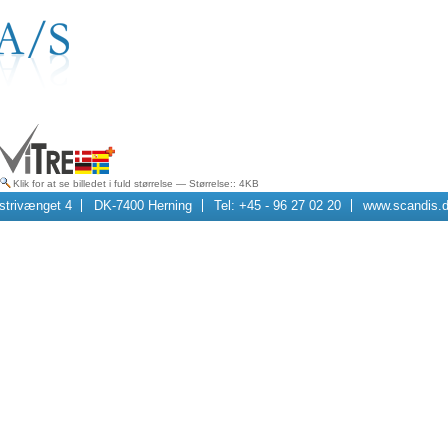
Klik for at se billedet i fuld størrelse
—
Størrelse:
: 4KB
strivænget 4
DK-7400 Herning
Tel: +45 - 96 27 02 20
www.scandis.