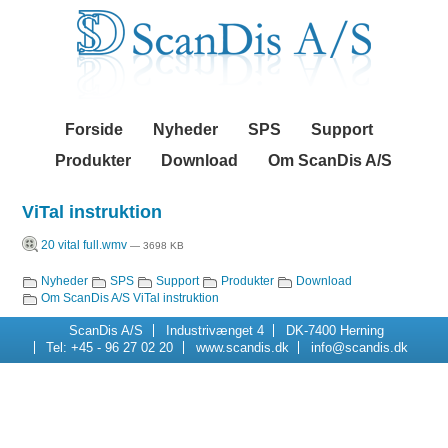
Videre
Navigation
til
indhold
|
Videre
til
menunavigation
Forside
Nyheder
SPS
Support
Produkter
Download
Om ScanDis A/S
ViTal instruktion
20 vital full.wmv
— 3698 KB
Nyheder
SPS
Support
Produkter
Download
Navigation
Om ScanDis A/S
ViTal instruktion
ScanDis A/S
Industrivænget 4
DK-7400 Herning
Tel: +45 - 96 27 02 20
www.scandis.dk
info@scandis.dk