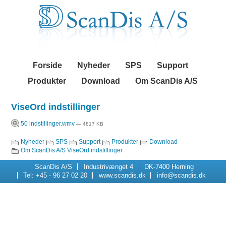
Videre
Navigation
til
indhold
|
Videre
til
menunavigation
Forside
Nyheder
SPS
Support
Produkter
Download
Om ScanDis A/S
ViseOrd indstillinger
50 indstillinger.wmv
— 4817 KB
Nyheder
SPS
Support
Produkter
Download
Navigation
Om ScanDis A/S
ViseOrd indstillinger
ScanDis A/S
Industrivænget 4
DK-7400 Herning
Tel: +45 - 96 27 02 20
www.scandis.dk
info@scandis.dk