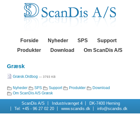
Videre
Navigation
til
indhold
|
Videre
til
menunavigation
Forside
Nyheder
SPS
Support
Produkter
Download
Om ScanDis A/S
Græsk
Græsk.Ordbog
— 3793 KB
Nyheder
SPS
Support
Produkter
Download
Navigation
Om ScanDis A/S
Græsk
ScanDis A/S
Industrivænget 4
DK-7400 Herning
Tel: +45 - 96 27 02 20
www.scandis.dk
info@scandis.dk