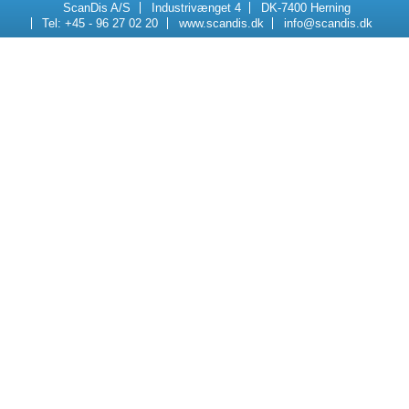
ScanDis A/S
Industrivænget 4
DK-7400 Herning
Tel: +45 - 96 27 02 20
www.scandis.dk
info@scandis.dk