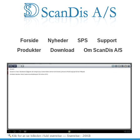
Videre
Navigation
til
indhold
|
Videre
til
menunavigation
Forside
Nyheder
SPS
Support
Produkter
Download
Om ScanDis A/S
Klik for at se billedet i fuld størrelse
—
Størrelse:
: 26KB