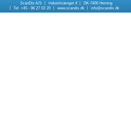
ScanDis A/S
Industrivænget 4
DK-7400 Herning
Tel: +45 - 96 27 02 20
www.scandis.dk
info@scandis.dk