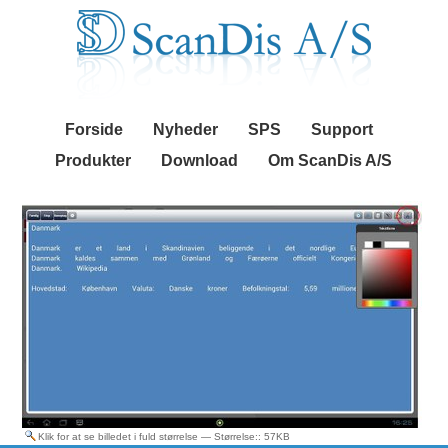
Videre
Navigation
til
indhold
|
Videre
til
menunavigation
Forside
Nyheder
SPS
Support
Produkter
Download
Om ScanDis A/S
Klik for at se billedet i fuld størrelse
—
Størrelse:
: 57KB