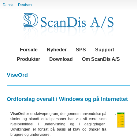
Dansk
Deutsch
Videre
Navigation
til
indhold
|
Videre
til
menunavigation
Forside
Nyheder
SPS
Support
Produkter
Download
Om ScanDis A/S
ViseOrd
Ordforslag overalt i Windows og på Internettet
ViseOrd
er et skriveprogram, der gennem anvendelse på
skoler og blandt enkeltpersoner har vist sit værd som
hjælpemiddel i undervisning og i dagligdagen.
Udviklingen er fortsat på basis af krav og ønsker fra
brugere og undervisere.