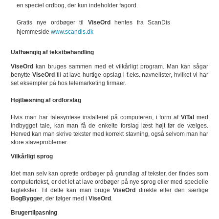
en speciel ordbog, der kun indeholder fagord.
Gratis nye ordbøger til
ViseOrd
hentes fra ScanDis
hjemmeside
www.scandis.dk
Uafhængig af tekstbehandling
ViseOrd
kan bruges sammen med et vilkårligt program. Man kan sågar
benytte
ViseOrd
til at lave hurtige opslag i f.eks. navnelister, hvilket vi har
set eksempler på hos telemarketing firmaer.
Højtlæsning af ordforslag
Hvis man har talesyntese installeret på computeren, i form af
ViTal
med
indbygget tale, kan man få de enkelte forslag læst højt før de vælges.
Herved kan man skrive tekster med korrekt stavning, også selvom man har
store staveproblemer.
Vilkårligt sprog
Idet man selv kan oprette ordbøger på grundlag af tekster, der findes som
computertekst, er det let at lave ordbøger på nye sprog eller med specielle
fagtekster. Til dette kan man bruge
ViseOrd
direkte eller den særlige
BogBygger
, der følger med i
ViseOrd
.
Brugertilpasning