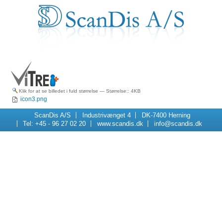
Klik for at se billedet i fuld størrelse
—
Størrelse:
: 4KB
icon3.png
Navigation
ScanDis A/S
Industrivænget 4
DK-7400 Herning
Tel: +45 - 96 27 02 20
www.scandis.dk
info@scandis.dk